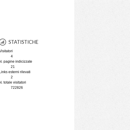
STATISTICHE
Visitatori
4
N. pagine indicizzate
21
Links esterni rilevati
2
N. totale visitatori
722826