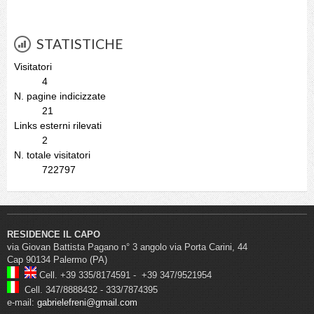
STATISTICHE
Visitatori
4
N. pagine indicizzate
21
Links esterni rilevati
2
N. totale visitatori
722797
RESIDENCE IL CAPO
via Giovan Battista Pagano n° 3 angolo via Porta Carini, 44
Cap
90134 Palermo
(PA)
Cell. +39
335/8174591 - +39
347/9521954
Cell. 347/8888432
- 333/7874395
e-mail:
gabrielefreni@gmail.com